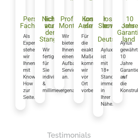
Persönliche
Nicht
Professioneller
Kostenloser
18
10
Fachberatung
von
Montageservice
Aufmaßtermin
Showrooms
Jahr
der
in
Garant
Als
Wir
Für
Stange
Deutschland
Experten
bieten
die
Aylux
stehen
Wir
Ihnen
exakten
Aylux
gewährt
wir
fertigen
einen
Maße
ist
10
Ihnen
für
Aufbau-
kommen
mit
Jahre
mit
Sie
Service
wir
18+
Garanti
Know-
individuell
an.
vor
Standorten
auf
How
&
Ort
immer
die
zur
millimetergenau.
vorbei.
in
Konstruk
Seite.
Ihrer
Nähe.
Testimonials