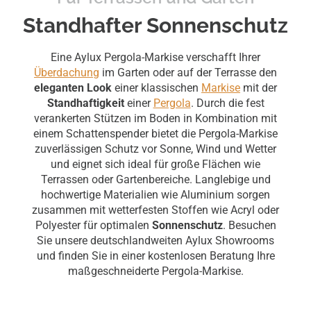
festem Stand für Terrasse und
Standhafter Sonnenschutz
Garten.
Eine Aylux Pergola-Markise verschafft Ihrer
Überdachung
im Garten oder auf der Terrasse den
eleganten Look
einer klassischen
Markise
mit der
Standhaftigkeit
einer
Pergola
. Durch die fest
Filiale finden
verankerten Stützen im Boden in Kombination mit
einem Schattenspender bietet die Pergola-Markise
Angebot einholen
zuverlässigen Schutz vor Sonne, Wind und Wetter
und eignet sich ideal für große Flächen wie
Terrassen oder Gartenbereiche. Langlebige und
hochwertige Materialien wie Aluminium sorgen
zusammen mit wetterfesten Stoffen wie Acryl oder
Polyester für optimalen
Sonnenschutz
. Besuchen
Sie unsere deutschlandweiten Aylux Showrooms
und finden Sie in einer kostenlosen Beratung Ihre
maßgeschneiderte Pergola-Markise.