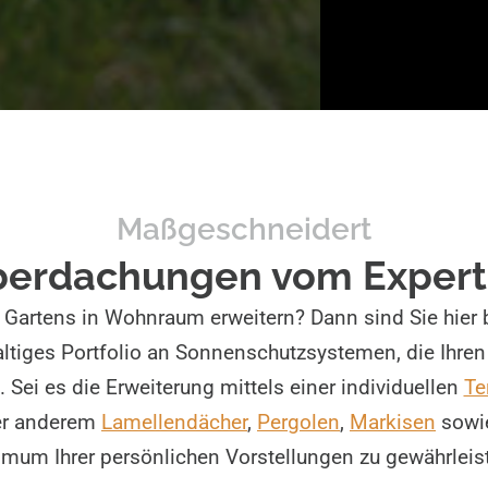
Maßgeschneidert
erdachungen vom Exper
 Gartens in Wohnraum erweitern? Dann sind Sie hier b
altiges Portfolio an Sonnenschutzsystemen, die Ihren
Sei es die Erweiterung mittels einer individuellen
Te
ter anderem
Lamellendächer
,
Pergolen
,
Markisen
sowie
imum Ihrer persönlichen Vorstellungen zu gewährleis