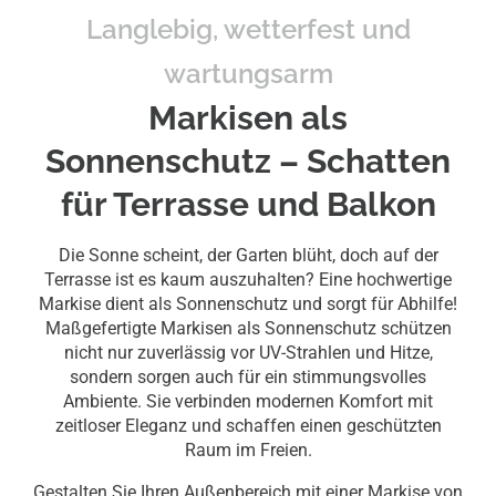
Langlebig, wetterfest und
durch maßgeschneiderten
wartungsarm
Sonnenschutz für Terrasse und
Markisen als
Balkon.
Sonnenschutz – Schatten
für Terrasse und Balkon
Filiale finden
Die Sonne scheint, der Garten blüht, doch auf der
Angebot einholen
Terrasse ist es kaum auszuhalten? Eine hochwertige
Markise dient als Sonnenschutz und sorgt für Abhilfe!
Maßgefertigte Markisen als Sonnenschutz schützen
nicht nur zuverlässig vor UV-Strahlen und Hitze,
sondern sorgen auch für ein stimmungsvolles
Ambiente. Sie verbinden modernen Komfort mit
zeitloser Eleganz und schaffen einen geschützten
Raum im Freien.
Gestalten Sie Ihren Außenbereich mit einer Markise von