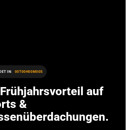
DET IN:
00T
00H
00M
00S
Frühjahrsvorteil auf
rts &
assenüberdachungen.