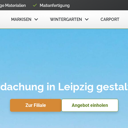
e Materialien
Maßanfertigung
MARKISEN
WINTERGARTEN
CARPORT
dachung in Leipzig gestalt
Zur Filiale
Angebot einholen