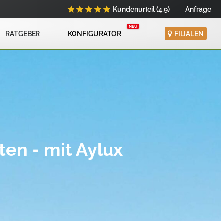
Kundenurteil (4.9)
Anfrage
RATGEBER
KONFIGURATOR
FILIALEN
en - mit Aylux