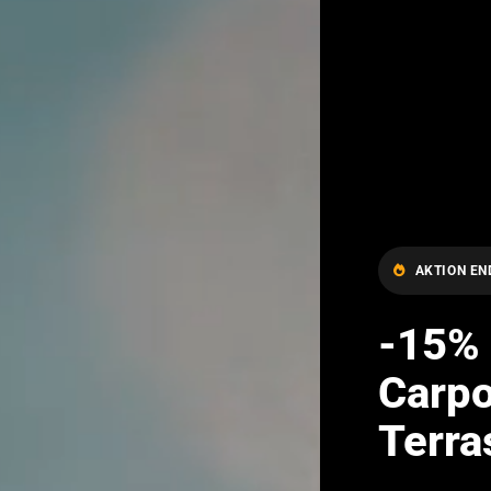
AKTION EN
-15% 
Carpo
Terr