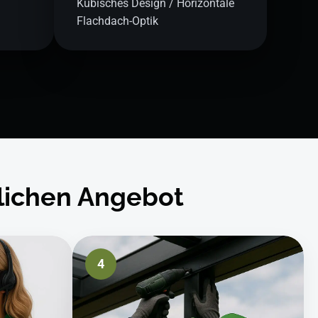
Kubisches Design / Horizontale
Flachdach-Optik
dlichen Angebot
4