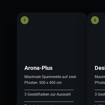
1
2
Arona-Plus
Des
Maximale Spannweite auf zwei
Maxim
Pfosten: 500 x 400 cm
Pfost
______________________________
______
3 Gestellfarben zur Auswahl
3 Gest
______________________________
______