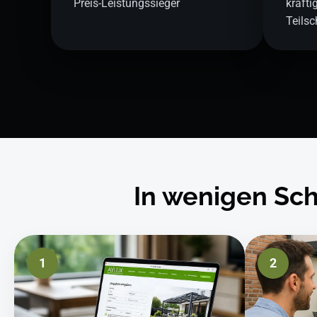
Preis-Leistungssieger
kräfti
Teils
In wenigen Sch
1
2