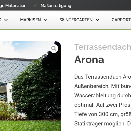
e Materialien
Maßanfertigung
G
MARKISEN
WINTERGARTEN
CARPORT
Terrassendac
Arona
Das Terrassendach Arona
Außenbereich. Mit bün
Wasserableitung durch 
optimal. Auf zwei Pfos
Tiefe von 300 cm, grö
Statikträger möglich. 