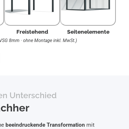
Freistehend
Seitenelemente
 VSG 8mm · ohne Montage inkl. MwSt.)
en Unterschied
achher
che
beeindruckende Transformation
mit