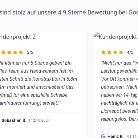
sind stolz auf unsere 4.9 Sterne Bewertung bei Go
5/5
4/5
ir können nur 5 Sterne geben! Ein
"Nicht nur das Pr
lles Team aus Handwerkern hat im
Leistungsverhält
sten Schritt die Konstruktion in 5,8m
Vor Ort konnten 
4m montiert und anschließend das
betrachten. Nach
fmaß für eine spezielle Scheibe
haben wir 14 Tag
amindurchführung) erstellt."
nachträglich für
Lichtspot bestell
reibungslos. Der 
Sebastian S.
| 12.10.2024
Heinz P.
| 01.11